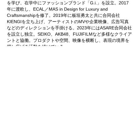
を学び、在学中にファッションブランド「G.i.」を設立。2017
年に渡欧し、ECAL／MAS in Design for Luxury and
Craftsmanshipを修了。2019年に板垣勇太と共に合同会社
KIENGIを立ち上げ、アーティストのMVや企業映像、広告写真
などのディレクションを手掛ける。2023年にはASARE合同会社
を設立し独立。SEIKO、AKB48、FUJIFILMなど多様なクライア
ントと協働。プロダクトや空間、映像を横断し、表現の境界を
押し広げる活動を続けている。
3兄妹では、TAMURAKINGとしても音楽活動を中心に、
YouTube、POPEYE連載、TBSラジオ『AFTER 6 JUNCTION』
など様々なメディアで発信を続けている。
-Business Partners-