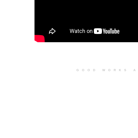
G O O D W O R K S A 