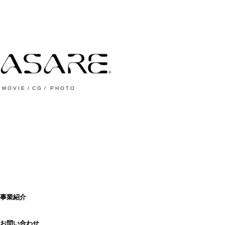
M O V I E  /  C G  /   P H O T O 
事業紹介
お問い合わせ